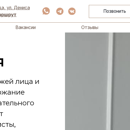
Вакансии
Отзывы
Портфо
Дениса
Позвонить
+7 (9
т
Вакансии
Отзывы
Портфо
я
жей лица и
ержание
ательного
т
сты,