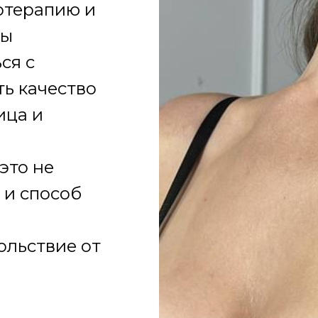
отерапию и
ды
ся с
ть качество
ица и
это не
 и способ
ольствие от