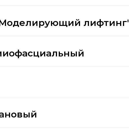
"Моделирующий лифтинг
миофасциальный
иановый