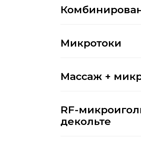
Комбинирован
Микротоки
Массаж + мик
RF-микроигол
декольте