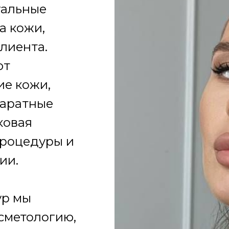
уальные
а кожи,
клиента.
ют
ие кожи,
паратные
ковая
процедуры и
ии.
ур мы
сметологию,