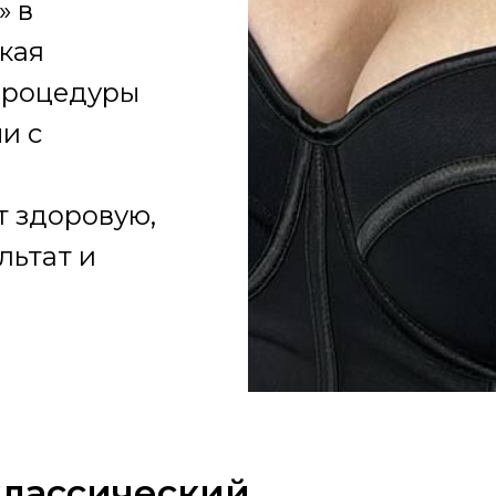
» в
кая
процедуры
и с
т здоровую,
льтат и
классический