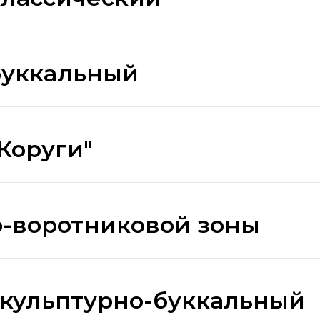
буккальный
Коруги"
-воротниковой зоны
скульптурно-буккальный